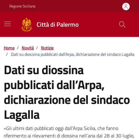
Vai ai contenuti
Vai al footer
Regione Siciliana
Città di Palermo
Home
/
Novità
/
Notizie
/
Dati su diossina pubblicati dall’Arpa, dichiarazione del sindaco Lagalla
Dati su diossina
pubblicati dall’Arpa,
dichiarazione del sindaco
Lagalla
Dettagli della notizia
«Gli ultimi dati pubblicati oggi dall’Arpa Sicilia, che fanno
riferimento ai rilevamenti di diossina nell’aria dal 28 al 30 luglio,