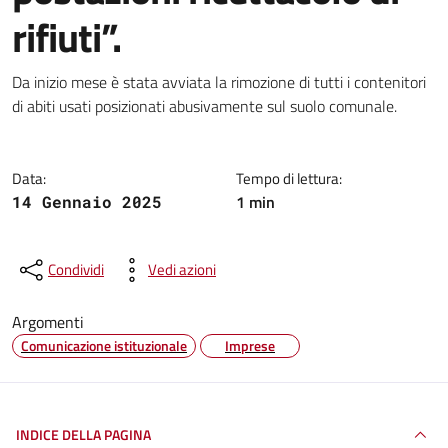
rifiuti”.
Dettagli della notizia
Da inizio mese è stata avviata la rimozione di tutti i contenitori
di abiti usati posizionati abusivamente sul suolo comunale.
Data:
Tempo di lettura:
1 min
14 Gennaio 2025
Condividi
Vedi azioni
Argomenti
Comunicazione istituzionale
Imprese
INDICE DELLA PAGINA