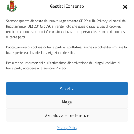
Amministrazione Trasparente
Gestisci Consenso
Albo pretorio
Secondo quanto disposto dal nuovo regolamento GDPR sulla Privacy, ai sensi del
Informativa privacy
Regolamento (UE) 2016/679, si rende noto che questo sito fa uso di cookies
tecnici, che non tracciano informazioni di carattere personale, e anche di cookies
Note legali
di terze parti.
Dichiarazione di accessibilità
L'accettazione di cookies di terze parti è facoltativa, anche se potrebbe limitare la
Piano di miglioramento del sito
tua esperienza durante la navigazione del sito.
Per ulteriori informazioni sull'attivazione disattivazione dei singoli cookies di
terze parti, accedere alla sezione Privacy.
SEGUICI SU
Facebook
YouTube
Twitter
Instagram
Accetta
Nega
Media policy
Mappa del sito
Visualizza le preferenze
Copyright © 2026 - Città di Palermo •
Powered by Sispi
Privacy Policy