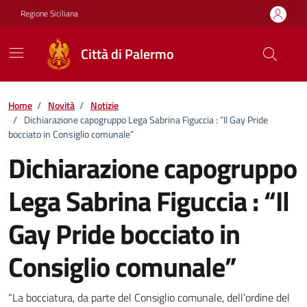
Vai ai contenuti
Vai al footer
Regione Siciliana
Città di Palermo
Home
/
Novità
/
Notizie
/
Dichiarazione capogruppo Lega Sabrina Figuccia : “Il Gay Pride
bocciato in Consiglio comunale”
Dichiarazione capogruppo
Lega Sabrina Figuccia : “Il
Gay Pride bocciato in
Consiglio comunale”
Dettagli della notizia
“La bocciatura, da parte del Consiglio comunale, dell’ordine del