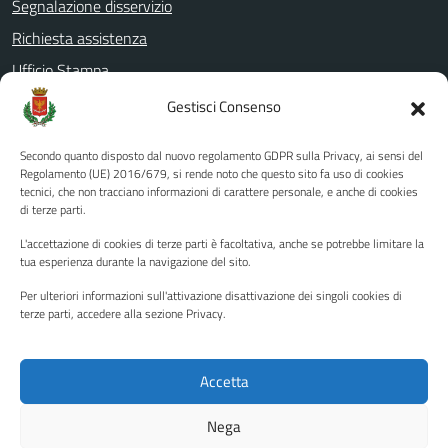
Segnalazione disservizio
Richiesta assistenza
Ufficio Stampa
Amministrazione Trasparente
Gestisci Consenso
Albo pretorio
Secondo quanto disposto dal nuovo regolamento GDPR sulla Privacy, ai sensi del
Informativa privacy
Regolamento (UE) 2016/679, si rende noto che questo sito fa uso di cookies
tecnici, che non tracciano informazioni di carattere personale, e anche di cookies
Note legali
di terze parti.
Dichiarazione di accessibilità
L'accettazione di cookies di terze parti è facoltativa, anche se potrebbe limitare la
Piano di miglioramento del sito
tua esperienza durante la navigazione del sito.
Per ulteriori informazioni sull'attivazione disattivazione dei singoli cookies di
terze parti, accedere alla sezione Privacy.
SEGUICI SU
Facebook
YouTube
Twitter
Instagram
Accetta
Nega