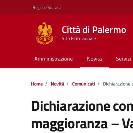
Vai ai contenuti
Vai al footer
Regione Siciliana
Città di Palermo
Sito Istituzionale
Amministrazione
Novità
Servizi
Home
/
Novità
/
Comunicati
/
Dichiarazione 
Dichiarazione con
maggioranza – Var