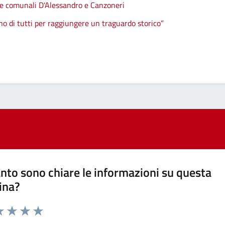
ere comunali D'Alessandro e Canzoneri
o di tutti per raggiungere un traguardo storico”
nto sono chiare le informazioni su questa
ina?
a 1 stelle su 5
luta 2 stelle su 5
Valuta 3 stelle su 5
Valuta 4 stelle su 5
Valuta 5 stelle su 5