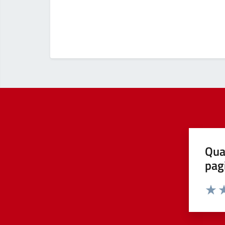
Qua
pag
Valut
Va