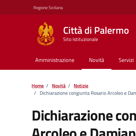
Vai ai contenuti
Vai al footer
Regione Siciliana
Città di Palermo
Sito Istituzionale
Amministrazione
Novità
Servizi
Home
/
Novità
/
Notizie
/
Dichiarazione congiunta Rosario Arcoleo e Dami
Dichiarazione co
Arcoleo e Damian