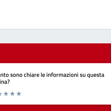
nto sono chiare le informazioni su questa
ina?
a 1 stelle su 5
luta 2 stelle su 5
Valuta 3 stelle su 5
Valuta 4 stelle su 5
Valuta 5 stelle su 5