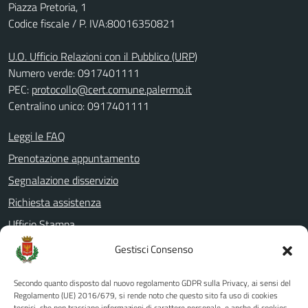
Piazza Pretoria, 1
Codice fiscale / P. IVA:80016350821
U.O. Ufficio Relazioni con il Pubblico (URP)
Numero verde: 0917401111
PEC:
protocollo@cert.comune.palermo.it
Centralino unico: 0917401111
Leggi le FAQ
Prenotazione appuntamento
Segnalazione disservizio
Richiesta assistenza
Ufficio Stampa
Amministrazione Trasparente
Gestisci Consenso
Albo pretorio
Secondo quanto disposto dal nuovo regolamento GDPR sulla Privacy, ai sensi del
Informativa privacy
Regolamento (UE) 2016/679, si rende noto che questo sito fa uso di cookies
tecnici, che non tracciano informazioni di carattere personale, e anche di cookies