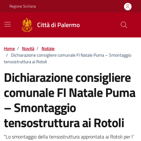
Vai ai contenuti
Vai al footer
Regione Siciliana
Città di Palermo
Home
/
Novità
/
Notizie
/
Dichiarazione consigliere comunale FI Natale Puma – Smontaggio
tensostruttura ai Rotoli
Dichiarazione consigliere
comunale FI Natale Puma
– Smontaggio
tensostruttura ai Rotoli
Dettagli della notizia
"Lo smontaggio della tensostruttura approntata ai Rotoli per l'