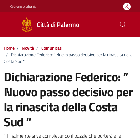
Vai ai contenuti
Vai al footer
Regione Siciliana
Città di Palermo
Home
/
Novità
/
Comunicati
/
Dichiarazione Federico: ” Nuovo passo decisivo per la rinascita della
Costa Sud “
Dichiarazione Federico: ”
Nuovo passo decisivo per
la rinascita della Costa
Sud “
Dettagli della notizia
" Finalmente si va completando il puzzle che porterà alla