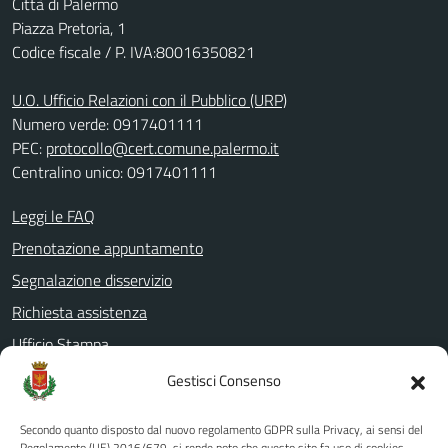
Città di Palermo
Piazza Pretoria, 1
Codice fiscale / P. IVA:80016350821
U.O. Ufficio Relazioni con il Pubblico (URP)
Numero verde: 0917401111
PEC:
protocollo@cert.comune.palermo.it
Centralino unico: 0917401111
Leggi le FAQ
Prenotazione appuntamento
Segnalazione disservizio
Richiesta assistenza
Ufficio Stampa
Amministrazione Trasparente
Gestisci Consenso
Albo pretorio
Secondo quanto disposto dal nuovo regolamento GDPR sulla Privacy, ai sensi del
Informativa privacy
Regolamento (UE) 2016/679, si rende noto che questo sito fa uso di cookies