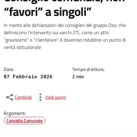
“favori” a singoli”
Dettagli della notizia
In merito alle dichiarazioni dei consiglieri del gruppo Oso, che
definiscono l’intervento sui varchi ZTL come un atto
“gravissimo” e “clientelare”, è doveroso ristabilire un punto di
verità istituzionale
Data:
Tempo di lettura:
2 min
07 Febbraio 2026
Condividi
Vedi azioni
Argomenti
Consiglio Comunale