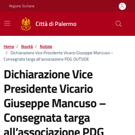
Vai ai contenuti
Vai al footer
Regione Siciliana
Città di Palermo
Home
/
Novità
/
Notizie
/
Dichiarazione Vice Presidente Vicario Giuseppe Mancuso –
Consegnata targa all’associazione PDG OUTSIDE
Dichiarazione Vice
Presidente Vicario
Giuseppe Mancuso –
Consegnata targa
all’associazione PDG