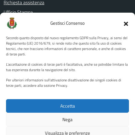
Richiesta assistenza
Ufficio Stampa
Amministrazione Trasparente
Gestisci Consenso
Albo pretorio
Secondo quanto disposto dal nuovo regolamento GDPR sulla Privacy, ai sensi del
Informativa privacy
Regolamento (UE) 2016/679, si rende noto che questo sito fa uso di cookies
tecnici, che non tracciano informazioni di carattere personale, e anche di cookies
Note legali
di terze parti.
Dichiarazione di accessibilità
L'accettazione di cookies di terze parti è facoltativa, anche se potrebbe limitare la
Piano di miglioramento del sito
tua esperienza durante la navigazione del sito.
Per ulteriori informazioni sull'attivazione disattivazione dei singoli cookies di
terze parti, accedere alla sezione Privacy.
SEGUICI SU
Facebook
YouTube
Twitter
Instagram
Accetta
Nega
Media policy
Mappa del sito
Visualizza le preferenze