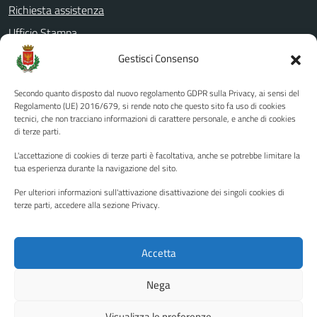
Richiesta assistenza
Ufficio Stampa
Amministrazione Trasparente
Gestisci Consenso
Albo pretorio
Secondo quanto disposto dal nuovo regolamento GDPR sulla Privacy, ai sensi del
Informativa privacy
Regolamento (UE) 2016/679, si rende noto che questo sito fa uso di cookies
tecnici, che non tracciano informazioni di carattere personale, e anche di cookies
Note legali
di terze parti.
Dichiarazione di accessibilità
L'accettazione di cookies di terze parti è facoltativa, anche se potrebbe limitare la
Piano di miglioramento del sito
tua esperienza durante la navigazione del sito.
Per ulteriori informazioni sull'attivazione disattivazione dei singoli cookies di
terze parti, accedere alla sezione Privacy.
SEGUICI SU
Facebook
YouTube
Twitter
Instagram
Accetta
Nega
Media policy
Mappa del sito
Visualizza le preferenze