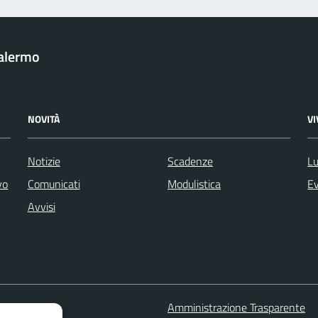
Palermo
NOVITÀ
V
Notizie
Scadenze
Lu
vo
Comunicati
Modulistica
Ev
Avvisi
 FAQ
Amministrazione Trasparente