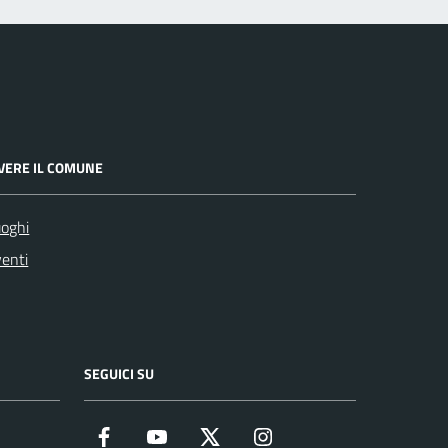
IVERE IL COMUNE
oghi
enti
SEGUICI SU
Facebook
YouTube
Twitter
Instagram