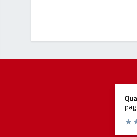
Qua
pag
Valut
Va