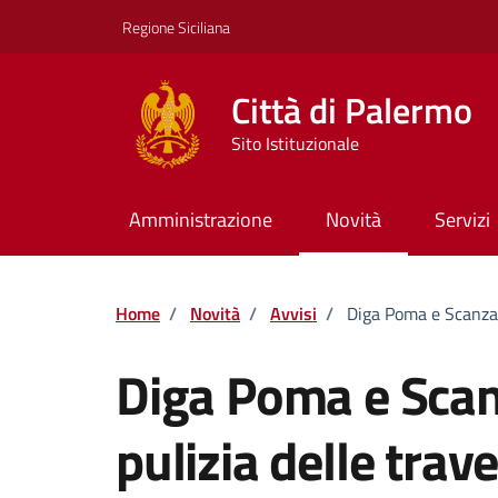
Vai ai contenuti
Vai al footer
Regione Siciliana
Città di Palermo
Sito Istituzionale
Amministrazione
Novità
Servizi
Home
/
Novità
/
Avvisi
/
Diga Poma e Scanzano
Diga Poma e Scanz
pulizia delle trav