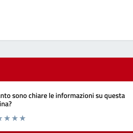
nto sono chiare le informazioni su questa
ina?
a 1 stelle su 5
luta 2 stelle su 5
Valuta 3 stelle su 5
Valuta 4 stelle su 5
Valuta 5 stelle su 5