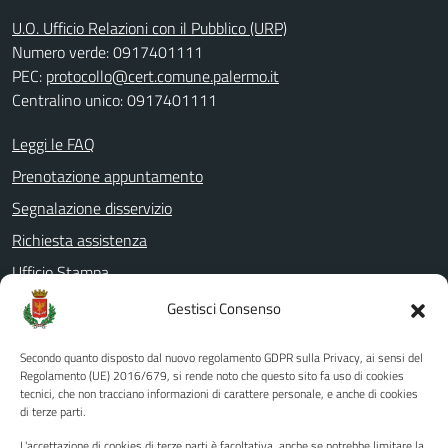
U.O. Ufficio Relazioni con il Pubblico (URP)
Numero verde: 0917401111
PEC:
protocollo@cert.comune.palermo.it
Centralino unico: 0917401111
Leggi le FAQ
Prenotazione appuntamento
Segnalazione disservizio
Richiesta assistenza
Ufficio Stampa
Amministrazione Trasparente
Gestisci Consenso
Albo pretorio
Secondo quanto disposto dal nuovo regolamento GDPR sulla Privacy, ai sensi del
Informativa privacy
Regolamento (UE) 2016/679, si rende noto che questo sito fa uso di cookies
tecnici, che non tracciano informazioni di carattere personale, e anche di cookies
Note legali
di terze parti.
Dichiarazione di accessibilità
L'accettazione di cookies di terze parti è facoltativa, anche se potrebbe limitare la