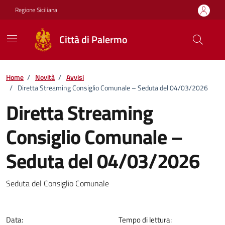
Vai ai contenuti
Vai al footer
Regione Siciliana
Città di Palermo
Home
/
Novità
/
Avvisi
/
Diretta Streaming Consiglio Comunale – Seduta del 04/03/2026
Diretta Streaming
Consiglio Comunale –
Seduta del 04/03/2026
Dettagli della notizia
Seduta del Consiglio Comunale
Data:
Tempo di lettura: