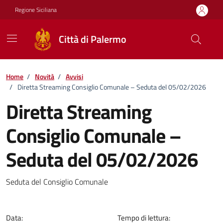
Vai ai contenuti
Vai al footer
Regione Siciliana
Città di Palermo
Home
/
Novità
/
Avvisi
/
Diretta Streaming Consiglio Comunale – Seduta del 05/02/2026
Diretta Streaming
Consiglio Comunale –
Seduta del 05/02/2026
Dettagli della notizia
Seduta del Consiglio Comunale
Data:
Tempo di lettura: