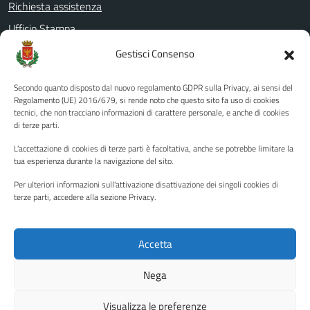
Richiesta assistenza
Ufficio Stampa
Amministrazione Trasparente
Gestisci Consenso
Albo pretorio
Secondo quanto disposto dal nuovo regolamento GDPR sulla Privacy, ai sensi del
Informativa privacy
Regolamento (UE) 2016/679, si rende noto che questo sito fa uso di cookies
tecnici, che non tracciano informazioni di carattere personale, e anche di cookies
Note legali
di terze parti.
Dichiarazione di accessibilità
L'accettazione di cookies di terze parti è facoltativa, anche se potrebbe limitare la
Piano di miglioramento del sito
tua esperienza durante la navigazione del sito.
Per ulteriori informazioni sull'attivazione disattivazione dei singoli cookies di
terze parti, accedere alla sezione Privacy.
SEGUICI SU
Facebook
YouTube
Twitter
Instagram
Accetta
Nega
Media policy
Mappa del sito
Visualizza le preferenze