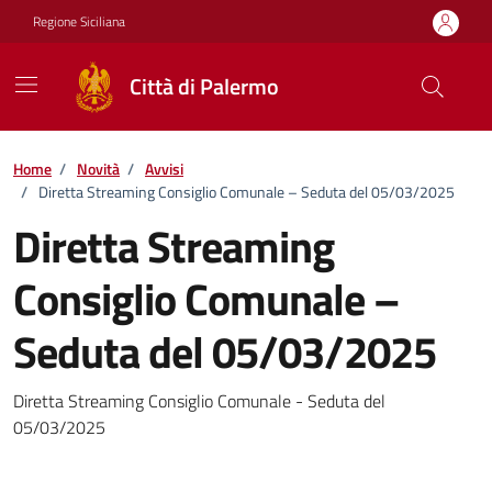
Vai ai contenuti
Vai al footer
Regione Siciliana
Città di Palermo
Home
/
Novità
/
Avvisi
/
Diretta Streaming Consiglio Comunale – Seduta del 05/03/2025
Diretta Streaming
Consiglio Comunale –
Seduta del 05/03/2025
Dettagli della notizia
Diretta Streaming Consiglio Comunale - Seduta del
05/03/2025