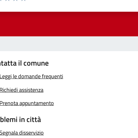
a 1 stelle su 5
luta 2 stelle su 5
Valuta 3 stelle su 5
Valuta 4 stelle su 5
Valuta 5 stelle su 5
tatta il comune
Leggi le domande frequenti
Richiedi assistenza
Prenota appuntamento
blemi in città
Segnala disservizio