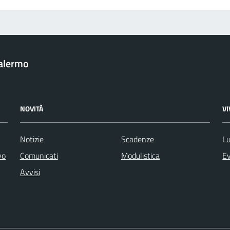
Palermo
NOVITÀ
V
Notizie
Scadenze
Lu
vo
Comunicati
Modulistica
Ev
Avvisi