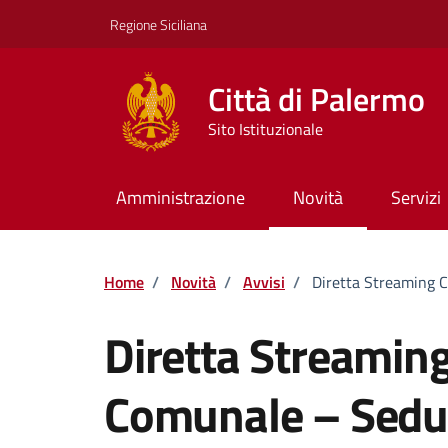
Vai ai contenuti
Vai al footer
Regione Siciliana
Città di Palermo
Sito Istituzionale
Amministrazione
Novità
Servizi
Home
/
Novità
/
Avvisi
/
Diretta Streaming 
Diretta Streaming
Comunale – Sedu