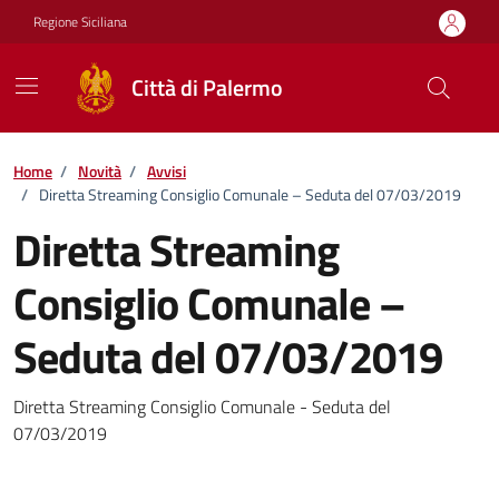
Vai ai contenuti
Vai al footer
Regione Siciliana
Città di Palermo
Home
/
Novità
/
Avvisi
/
Diretta Streaming Consiglio Comunale – Seduta del 07/03/2019
Diretta Streaming
Consiglio Comunale –
Seduta del 07/03/2019
Dettagli della notizia
Diretta Streaming Consiglio Comunale - Seduta del
07/03/2019