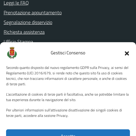
Leggi le FAQ
Prenotazione appuntamento
Segnalazione disservizio
Richiesta assistenza
Ufficio Stampa
Amministrazione Trasparente
Gestisci Consenso
Albo pretorio
Secondo quanto disposto dal nuovo regolamento GDPR sulla Privacy, ai sensi del
Informativa privacy
Regolamento (UE) 2016/679, si rende noto che questo sito fa uso di cookies
tecnici, che non tracciano informazioni di carattere personale, e anche di cookies
Note legali
di terze parti.
Dichiarazione di accessibilità
L'accettazione di cookies di terze parti è facoltativa, anche se potrebbe limitare la
Piano di miglioramento del sito
tua esperienza durante la navigazione del sito.
Per ulteriori informazioni sull'attivazione disattivazione dei singoli cookies di
terze parti, accedere alla sezione Privacy.
SEGUICI SU
Facebook
YouTube
Twitter
Instagram