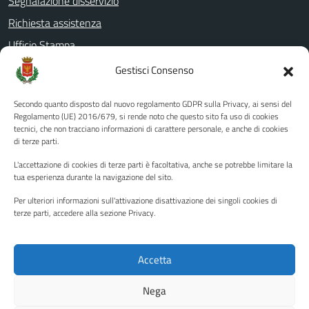
Segnalazione disservizio
Richiesta assistenza
Ufficio Stampa
Amministrazione Trasparente
Gestisci Consenso
Albo pretorio
Secondo quanto disposto dal nuovo regolamento GDPR sulla Privacy, ai sensi del
Informativa privacy
Regolamento (UE) 2016/679, si rende noto che questo sito fa uso di cookies
tecnici, che non tracciano informazioni di carattere personale, e anche di cookies
Note legali
di terze parti.
Dichiarazione di accessibilità
L'accettazione di cookies di terze parti è facoltativa, anche se potrebbe limitare la
Piano di miglioramento del sito
tua esperienza durante la navigazione del sito.
Per ulteriori informazioni sull'attivazione disattivazione dei singoli cookies di
terze parti, accedere alla sezione Privacy.
SEGUICI SU
Facebook
YouTube
Twitter
Instagram
Accetta
Nega