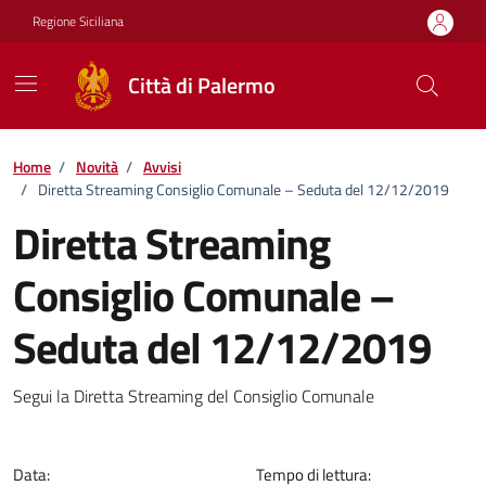
Vai ai contenuti
Vai al footer
Regione Siciliana
Città di Palermo
Home
/
Novità
/
Avvisi
/
Diretta Streaming Consiglio Comunale – Seduta del 12/12/2019
Diretta Streaming
Consiglio Comunale –
Seduta del 12/12/2019
Dettagli della notizia
Segui la Diretta Streaming del Consiglio Comunale
Data:
Tempo di lettura: