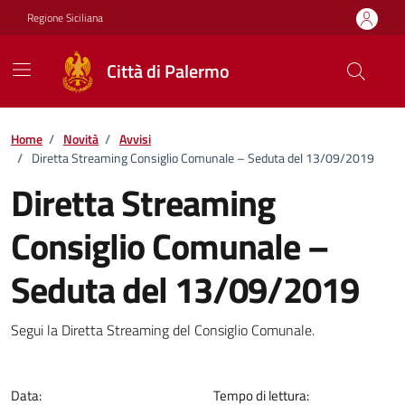
Vai ai contenuti
Vai al footer
Regione Siciliana
Città di Palermo
Home
/
Novità
/
Avvisi
/
Diretta Streaming Consiglio Comunale – Seduta del 13/09/2019
Diretta Streaming
Consiglio Comunale –
Seduta del 13/09/2019
Dettagli della notizia
Segui la Diretta Streaming del Consiglio Comunale.
Data:
Tempo di lettura: