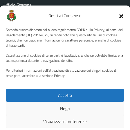
Ufficio Stampa
Amministrazione Trasparente
Gestisci Consenso
Albo pretorio
Secondo quanto disposto dal nuovo regolamento GDPR sulla Privacy, ai sensi del
Informativa privacy
Regolamento (UE) 2016/679, si rende noto che questo sito fa uso di cookies
tecnici, che non tracciano informazioni di carattere personale, e anche di cookies
Note legali
di terze parti.
Dichiarazione di accessibilità
L'accettazione di cookies di terze parti è facoltativa, anche se potrebbe limitare la
Piano di miglioramento del sito
tua esperienza durante la navigazione del sito.
Per ulteriori informazioni sull'attivazione disattivazione dei singoli cookies di
terze parti, accedere alla sezione Privacy.
SEGUICI SU
Facebook
YouTube
Twitter
Instagram
Accetta
Nega
Media policy
Mappa del sito
Visualizza le preferenze
Copyright © 2026 - Città di Palermo •
Powered by Sispi