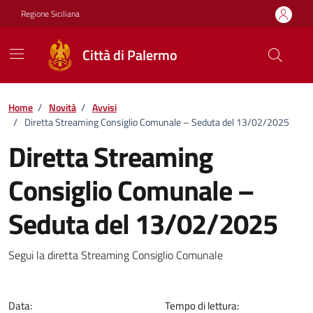
Vai ai contenuti
Vai al footer
Regione Siciliana
Città di Palermo
Home
/
Novità
/
Avvisi
/
Diretta Streaming Consiglio Comunale – Seduta del 13/02/2025
Diretta Streaming
Consiglio Comunale –
Seduta del 13/02/2025
Dettagli della notizia
Segui la diretta Streaming Consiglio Comunale
Data:
Tempo di lettura: