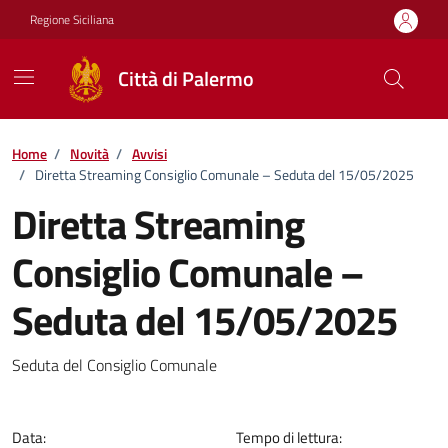
Vai ai contenuti
Vai al footer
Regione Siciliana
Città di Palermo
Home
/
Novità
/
Avvisi
/
Diretta Streaming Consiglio Comunale – Seduta del 15/05/2025
Diretta Streaming
Consiglio Comunale –
Seduta del 15/05/2025
Dettagli della notizia
Seduta del Consiglio Comunale
Data:
Tempo di lettura: