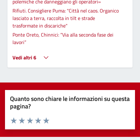
polemiche che danneggiano gli operatori»
Rifiuti. Consigliere Puma: "Città nel caos. Organico
lasciato a terra, raccolta in tilt e strade
trasformate in discariche"
Ponte Oreto, Chinnici: “Via alla seconda fase dei
lavori”
Vedi altri 6
Quanto sono chiare le informazioni su questa
pagina?
Valuta 1 stelle su 5
Valuta 2 stelle su 5
Valuta 3 stelle su 5
Valuta 4 stelle su 5
Valuta 5 stelle su 5