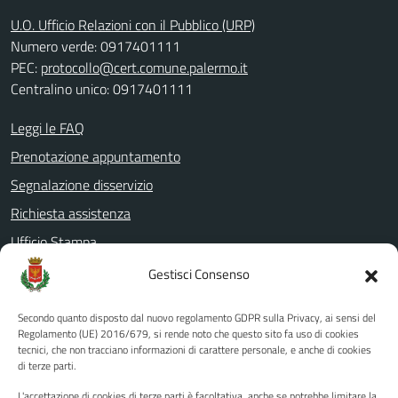
U.O. Ufficio Relazioni con il Pubblico (URP)
Numero verde: 0917401111
PEC:
protocollo@cert.comune.palermo.it
Centralino unico: 0917401111
Leggi le FAQ
Prenotazione appuntamento
Segnalazione disservizio
Richiesta assistenza
Ufficio Stampa
Amministrazione Trasparente
Gestisci Consenso
Albo pretorio
Secondo quanto disposto dal nuovo regolamento GDPR sulla Privacy, ai sensi del
Informativa privacy
Regolamento (UE) 2016/679, si rende noto che questo sito fa uso di cookies
tecnici, che non tracciano informazioni di carattere personale, e anche di cookies
Note legali
di terze parti.
Dichiarazione di accessibilità
L'accettazione di cookies di terze parti è facoltativa, anche se potrebbe limitare la