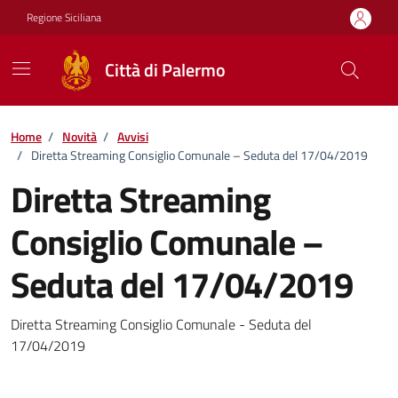
Vai ai contenuti
Vai al footer
Regione Siciliana
Città di Palermo
Home
/
Novità
/
Avvisi
/
Diretta Streaming Consiglio Comunale – Seduta del 17/04/2019
Diretta Streaming
Consiglio Comunale –
Seduta del 17/04/2019
Dettagli della notizia
Diretta Streaming Consiglio Comunale - Seduta del
17/04/2019