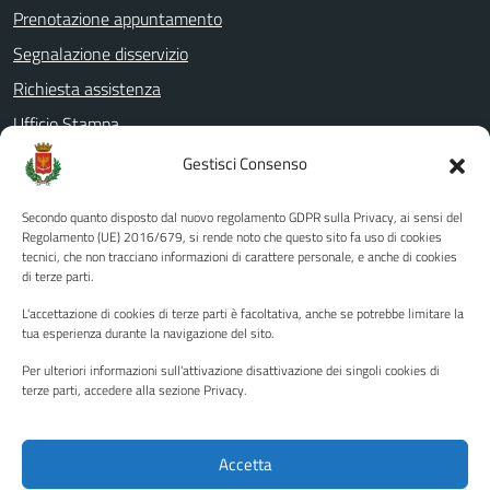
Prenotazione appuntamento
Segnalazione disservizio
Richiesta assistenza
Ufficio Stampa
Amministrazione Trasparente
Gestisci Consenso
Albo pretorio
Secondo quanto disposto dal nuovo regolamento GDPR sulla Privacy, ai sensi del
Informativa privacy
Regolamento (UE) 2016/679, si rende noto che questo sito fa uso di cookies
tecnici, che non tracciano informazioni di carattere personale, e anche di cookies
Note legali
di terze parti.
Dichiarazione di accessibilità
L'accettazione di cookies di terze parti è facoltativa, anche se potrebbe limitare la
Piano di miglioramento del sito
tua esperienza durante la navigazione del sito.
Per ulteriori informazioni sull'attivazione disattivazione dei singoli cookies di
terze parti, accedere alla sezione Privacy.
SEGUICI SU
Facebook
YouTube
Twitter
Instagram
Accetta