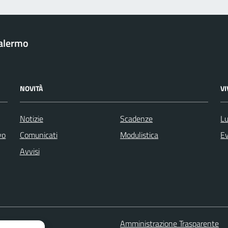
Palermo
NOVITÀ
V
Notizie
Scadenze
Lu
vo
Comunicati
Modulistica
Ev
Avvisi
 FAQ
Amministrazione Trasparente