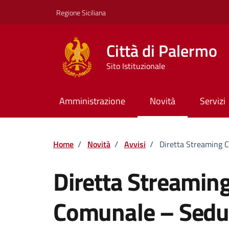
Vai ai contenuti
Vai al footer
Regione Siciliana
Città di Palermo
Sito Istituzionale
Amministrazione
Novità
Servizi
Home
/
Novità
/
Avvisi
/
Diretta Streaming 
Diretta Streaming
Comunale – Sedu