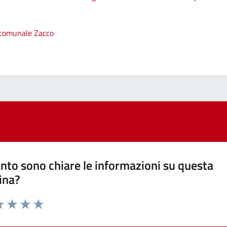
e comunale Zacco
nto sono chiare le informazioni su questa
ina?
a 1 stelle su 5
luta 2 stelle su 5
Valuta 3 stelle su 5
Valuta 4 stelle su 5
Valuta 5 stelle su 5