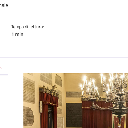
a
nale
Tempo di lettura:
1 min