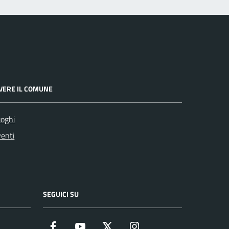
IVERE IL COMUNE
oghi
enti
SEGUICI SU
Facebook
YouTube
Twitter
Instagram