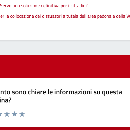
Serve una soluzione definitiva per i cittadini"
 per la collocazione dei dissuasori a tutela dell’area pedonale della V
nto sono chiare le informazioni su questa
ina?
a 1 stelle su 5
luta 2 stelle su 5
Valuta 3 stelle su 5
Valuta 4 stelle su 5
Valuta 5 stelle su 5