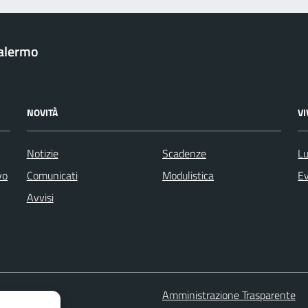
Palermo
NOVITÀ
V
Notizie
Scadenze
Lu
vo
Comunicati
Modulistica
Ev
Avvisi
 FAQ
Amministrazione Trasparente