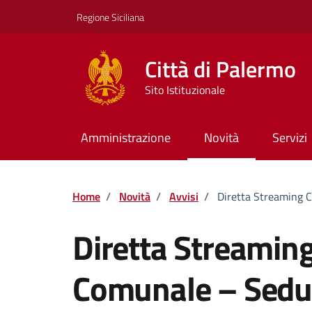
Vai ai contenuti
Vai al footer
Regione Siciliana
Città di Palermo
Sito Istituzionale
Amministrazione
Novità
Servizi
Home
/
Novità
/
Avvisi
/
Diretta Streaming 
Diretta Streaming
Comunale – Sedu