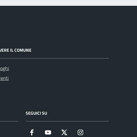
IVERE IL COMUNE
oghi
enti
SEGUICI SU
Facebook
YouTube
Twitter
Instagram