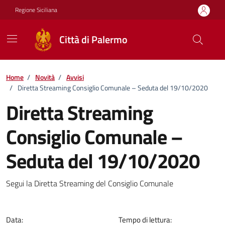
Vai ai contenuti
Vai al footer
Regione Siciliana
Città di Palermo
Home
/
Novità
/
Avvisi
/
Diretta Streaming Consiglio Comunale – Seduta del 19/10/2020
Diretta Streaming
Consiglio Comunale –
Seduta del 19/10/2020
Dettagli della notizia
Segui la Diretta Streaming del Consiglio Comunale
Data:
Tempo di lettura: