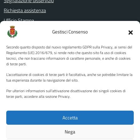
Segnalazione disservizio
Richiesta assistenza
Ufficio Stampa
Amministrazione Trasparente
Gestisci Consenso
Albo pretorio
Secondo quanto disposto dal nuovo regolamento GDPR sulla Privacy, ai sensi del
Informativa privacy
Regolamento (UE) 2016/679, si rende noto che questo sito fa uso di cookies
tecnici, che non tracciano informazioni di carattere personale, e anche di cookies
Note legali
di terze parti.
Dichiarazione di accessibilità
L'accettazione di cookies di terze parti è facoltativa, anche se potrebbe limitare la
Piano di miglioramento del sito
tua esperienza durante la navigazione del sito.
Per ulteriori informazioni sull'attivazione disattivazione dei singoli cookies di
terze parti, accedere alla sezione Privacy.
SEGUICI SU
Facebook
YouTube
Twitter
Instagram
Accetta
Nega