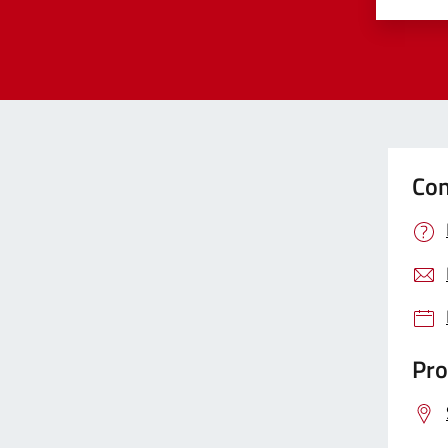
Valut
Va
Con
Pro