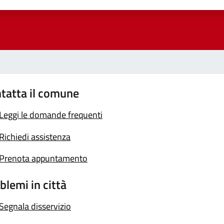
a 1 stelle su 5
luta 2 stelle su 5
Valuta 3 stelle su 5
Valuta 4 stelle su 5
Valuta 5 stelle su 5
tatta il comune
Leggi le domande frequenti
Richiedi assistenza
Prenota appuntamento
blemi in città
Segnala disservizio