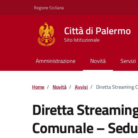
Vai ai contenuti
Vai al footer
Regione Siciliana
Città di Palermo
Sito Istituzionale
Amministrazione
Novità
Servizi
Home
/
Novità
/
Avvisi
/
Diretta Streaming 
Diretta Streaming
Comunale – Sedu