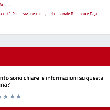
 Arcoleo
lla città. Dichiarazione consiglieri comunale Bonanno e Raja
nto sono chiare le informazioni su questa
ina?
a 1 stelle su 5
luta 2 stelle su 5
Valuta 3 stelle su 5
Valuta 4 stelle su 5
Valuta 5 stelle su 5