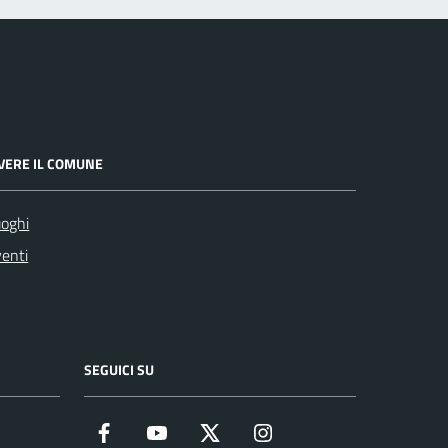
IVERE IL COMUNE
oghi
enti
SEGUICI SU
Facebook
YouTube
Twitter
Instagram