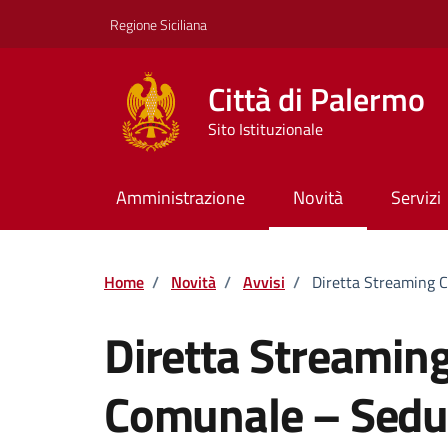
Vai ai contenuti
Vai al footer
Regione Siciliana
Città di Palermo
Sito Istituzionale
Amministrazione
Novità
Servizi
Home
/
Novità
/
Avvisi
/
Diretta Streaming 
Diretta Streaming
Comunale – Sedu