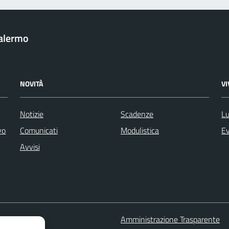
Palermo
NOVITÀ
V
Notizie
Scadenze
Lu
vo
Comunicati
Modulistica
Ev
Avvisi
 FAQ
Amministrazione Trasparente