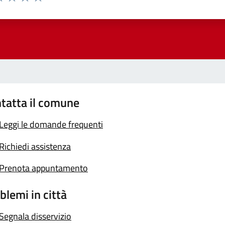
a 1 stelle su 5
luta 2 stelle su 5
Valuta 3 stelle su 5
Valuta 4 stelle su 5
Valuta 5 stelle su 5
tatta il comune
Leggi le domande frequenti
Richiedi assistenza
Prenota appuntamento
blemi in città
Segnala disservizio