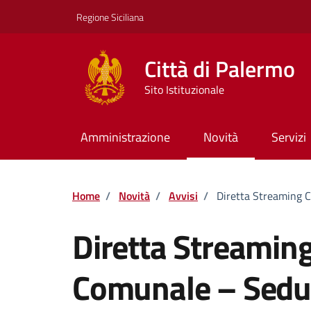
Vai ai contenuti
Vai al footer
Regione Siciliana
Città di Palermo
Sito Istituzionale
Amministrazione
Novità
Servizi
Home
/
Novità
/
Avvisi
/
Diretta Streaming 
Diretta Streaming
Comunale – Sedu