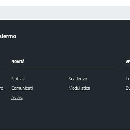
Palermo
NOVITÀ
V
Notizie
Scadenze
Lu
vo
Comunicati
Modulistica
Ev
Avvisi