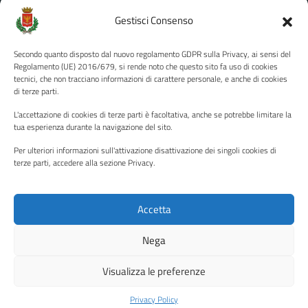
Amministrazione Trasparente
Gestisci Consenso
Albo pretorio
Secondo quanto disposto dal nuovo regolamento GDPR sulla Privacy, ai sensi del
Informativa privacy
Regolamento (UE) 2016/679, si rende noto che questo sito fa uso di cookies
tecnici, che non tracciano informazioni di carattere personale, e anche di cookies
Note legali
di terze parti.
Dichiarazione di accessibilità
L'accettazione di cookies di terze parti è facoltativa, anche se potrebbe limitare la
Piano di miglioramento del sito
tua esperienza durante la navigazione del sito.
Per ulteriori informazioni sull'attivazione disattivazione dei singoli cookies di
terze parti, accedere alla sezione Privacy.
SEGUICI SU
Facebook
YouTube
Twitter
Instagram
Accetta
Nega
Media policy
Mappa del sito
Visualizza le preferenze
Copyright © 2026 - Città di Palermo •
Powered by Sispi
Privacy Policy