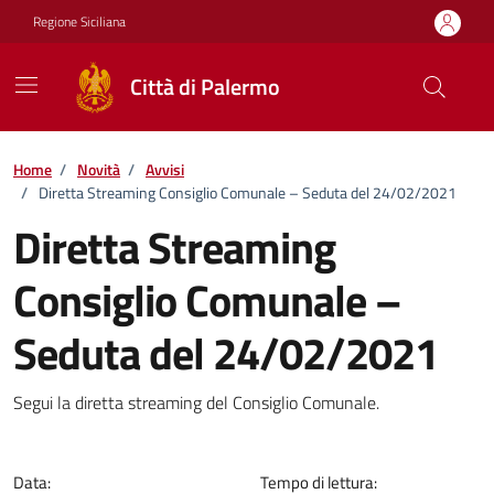
Vai ai contenuti
Vai al footer
Regione Siciliana
Città di Palermo
Home
/
Novità
/
Avvisi
/
Diretta Streaming Consiglio Comunale – Seduta del 24/02/2021
Diretta Streaming
Consiglio Comunale –
Seduta del 24/02/2021
Dettagli della notizia
Segui la diretta streaming del Consiglio Comunale.
Data:
Tempo di lettura: