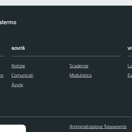
Palermo
NOVITÀ
V
Notizie
Scadenze
Lu
vo
Comunicati
Modulistica
Ev
Avvisi
 FAQ
Amministrazione Trasparente