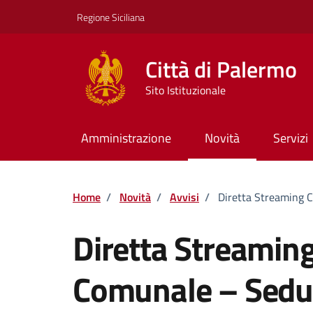
Vai ai contenuti
Vai al footer
Regione Siciliana
Città di Palermo
Sito Istituzionale
Amministrazione
Novità
Servizi
Home
/
Novità
/
Avvisi
/
Diretta Streaming 
Diretta Streaming
Comunale – Sedu