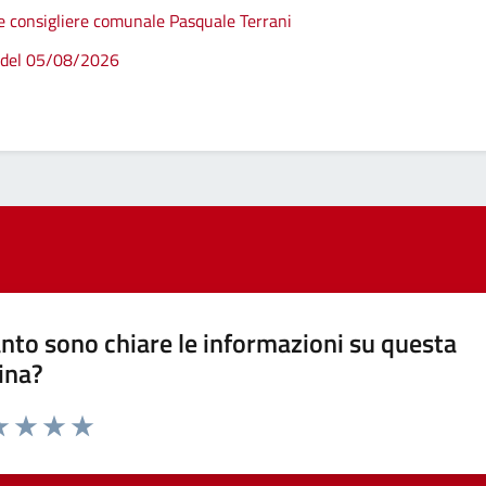
ne consigliere comunale Pasquale Terrani
 del 05/08/2026
nto sono chiare le informazioni su questa
ina?
a 1 stelle su 5
luta 2 stelle su 5
Valuta 3 stelle su 5
Valuta 4 stelle su 5
Valuta 5 stelle su 5