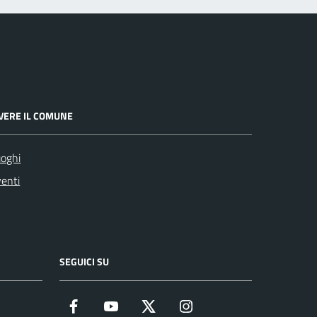
IVERE IL COMUNE
oghi
enti
SEGUICI SU
Facebook
YouTube
Twitter
Instagram