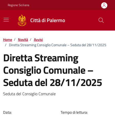
Vai ai contenuti
Vai al footer
Regione Siciliana
Città di Palermo
Home
/
Novità
/
Avvisi
/
Diretta Streaming Consiglio Comunale – Seduta del 28/11/2025
Diretta Streaming
Consiglio Comunale –
Seduta del 28/11/2025
Dettagli della notizia
Seduta del Consiglio Comunale
Data:
Tempo di lettura: