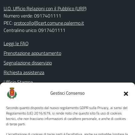
U.O. Ufficio Relazioni con il Pubblico (URP)
Numero verde: 0917401111
PEC:
protocollo@cert.comune.palermo.it
Centralino unico: 0917401111
Leggi le FAQ
Prenotazione appuntamento
Segnalazione disservizio
Richiesta assistenza
Ufficio Stampa
Amministrazione Trasparente
Gestisci Consenso
Albo pretorio
Secondo quanto disposto dal nuovo regolamento GDPR sulla Privacy, ai sensi del
Informativa privacy
Regolamento (UE) 2016/679, si rende noto che questo sito fa uso di cookies
tecnici, che non tracciano informazioni di carattere personale, e anche di cookies
Note legali
di terze parti.
Dichiarazione di accessibilità
L'accettazione di cookies di terze parti è facoltativa, anche se potrebbe limitare la