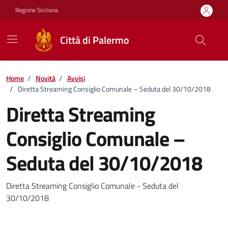
Vai ai contenuti
Vai al footer
Regione Siciliana
Città di Palermo
Home
/
Novità
/
Avvisi
/
Diretta Streaming Consiglio Comunale – Seduta del 30/10/2018
Diretta Streaming
Consiglio Comunale –
Seduta del 30/10/2018
Dettagli della notizia
Diretta Streaming Consiglio Comunale - Seduta del
30/10/2018