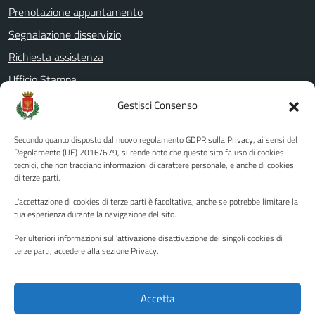
Prenotazione appuntamento
Segnalazione disservizio
Richiesta assistenza
Ufficio Stampa
Amministrazione Trasparente
Gestisci Consenso
Albo pretorio
Secondo quanto disposto dal nuovo regolamento GDPR sulla Privacy, ai sensi del
Informativa privacy
Regolamento (UE) 2016/679, si rende noto che questo sito fa uso di cookies
tecnici, che non tracciano informazioni di carattere personale, e anche di cookies
Note legali
di terze parti.
Dichiarazione di accessibilità
L'accettazione di cookies di terze parti è facoltativa, anche se potrebbe limitare la
Piano di miglioramento del sito
tua esperienza durante la navigazione del sito.
Per ulteriori informazioni sull'attivazione disattivazione dei singoli cookies di
terze parti, accedere alla sezione Privacy.
SEGUICI SU
Facebook
YouTube
Twitter
Instagram
Accetta