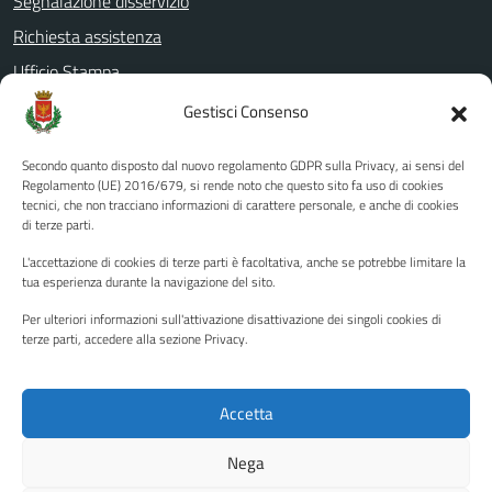
Segnalazione disservizio
Richiesta assistenza
Ufficio Stampa
Amministrazione Trasparente
Gestisci Consenso
Albo pretorio
Secondo quanto disposto dal nuovo regolamento GDPR sulla Privacy, ai sensi del
Informativa privacy
Regolamento (UE) 2016/679, si rende noto che questo sito fa uso di cookies
tecnici, che non tracciano informazioni di carattere personale, e anche di cookies
Note legali
di terze parti.
Dichiarazione di accessibilità
L'accettazione di cookies di terze parti è facoltativa, anche se potrebbe limitare la
Piano di miglioramento del sito
tua esperienza durante la navigazione del sito.
Per ulteriori informazioni sull'attivazione disattivazione dei singoli cookies di
terze parti, accedere alla sezione Privacy.
SEGUICI SU
Facebook
YouTube
Twitter
Instagram
Accetta
Nega