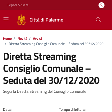
Vai ai contenuti
Vai al footer
Regione Siciliana
Città di Palermo
Home
/
Novità
/
Avvisi
/
Diretta Streaming Consiglio Comunale – Seduta del 30/12/2020
Diretta Streaming
Consiglio Comunale –
Seduta del 30/12/2020
Dettagli della notizia
Segui la Diretta Streaming del Consiglio Comunale
Data:
Tempo di lettura: