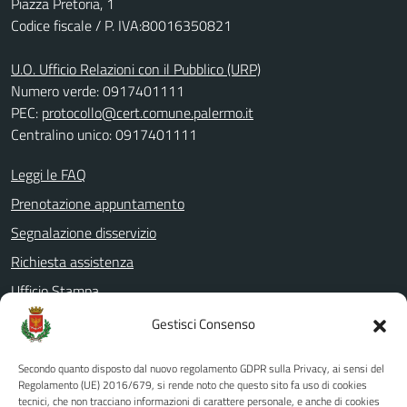
Piazza Pretoria, 1
Codice fiscale / P. IVA:80016350821
U.O. Ufficio Relazioni con il Pubblico (URP)
Numero verde: 0917401111
PEC:
protocollo@cert.comune.palermo.it
Centralino unico: 0917401111
Leggi le FAQ
Prenotazione appuntamento
Segnalazione disservizio
Richiesta assistenza
Ufficio Stampa
Amministrazione Trasparente
Gestisci Consenso
Albo pretorio
Secondo quanto disposto dal nuovo regolamento GDPR sulla Privacy, ai sensi del
Informativa privacy
Regolamento (UE) 2016/679, si rende noto che questo sito fa uso di cookies
tecnici, che non tracciano informazioni di carattere personale, e anche di cookies
Note legali