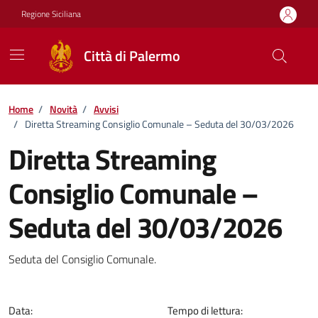
Vai ai contenuti
Vai al footer
Regione Siciliana
Città di Palermo
Home
/
Novità
/
Avvisi
/
Diretta Streaming Consiglio Comunale – Seduta del 30/03/2026
Diretta Streaming
Consiglio Comunale –
Seduta del 30/03/2026
Dettagli della notizia
Seduta del Consiglio Comunale.
Data:
Tempo di lettura: