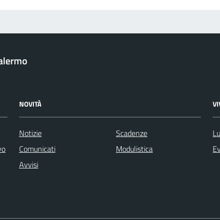
Palermo
NOVITÀ
V
Notizie
Scadenze
Lu
vo
Comunicati
Modulistica
Ev
Avvisi