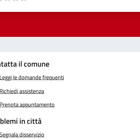
a 1 stelle su 5
luta 2 stelle su 5
Valuta 3 stelle su 5
Valuta 4 stelle su 5
Valuta 5 stelle su 5
tatta il comune
Leggi le domande frequenti
Richiedi assistenza
Prenota appuntamento
blemi in città
Segnala disservizio