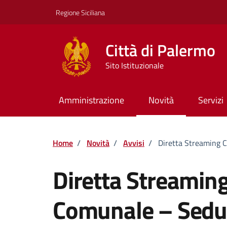
Vai ai contenuti
Vai al footer
Regione Siciliana
Città di Palermo
Sito Istituzionale
Amministrazione
Novità
Servizi
Home
/
Novità
/
Avvisi
/
Diretta Streaming 
Diretta Streaming
Comunale – Sedu