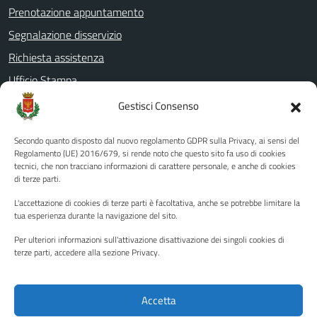
Prenotazione appuntamento
Segnalazione disservizio
Richiesta assistenza
Ufficio Stampa
Amministrazione Trasparente
Gestisci Consenso
Albo pretorio
Secondo quanto disposto dal nuovo regolamento GDPR sulla Privacy, ai sensi del
Informativa privacy
Regolamento (UE) 2016/679, si rende noto che questo sito fa uso di cookies
tecnici, che non tracciano informazioni di carattere personale, e anche di cookies
Note legali
di terze parti.
Dichiarazione di accessibilità
L'accettazione di cookies di terze parti è facoltativa, anche se potrebbe limitare la
Piano di miglioramento del sito
tua esperienza durante la navigazione del sito.
Per ulteriori informazioni sull'attivazione disattivazione dei singoli cookies di
terze parti, accedere alla sezione Privacy.
SEGUICI SU
Facebook
YouTube
Twitter
Instagram
Accetta