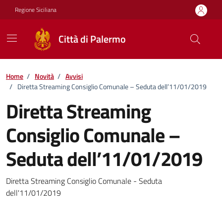
Vai ai contenuti
Vai al footer
Regione Siciliana
Città di Palermo
Home
/
Novità
/
Avvisi
/
Diretta Streaming Consiglio Comunale – Seduta dell’11/01/2019
Diretta Streaming
Consiglio Comunale –
Seduta dell’11/01/2019
Dettagli della notizia
Diretta Streaming Consiglio Comunale - Seduta
dell'11/01/2019