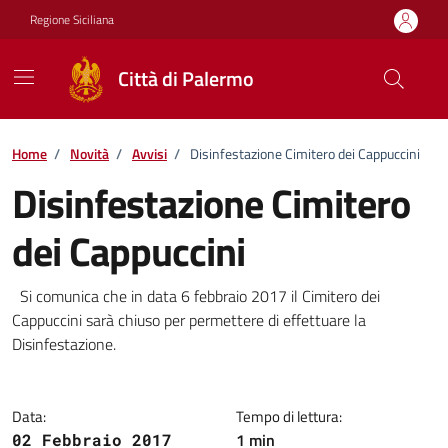
Vai ai contenuti
Vai al footer
Regione Siciliana
Città di Palermo
Home
/
Novità
/
Avvisi
/
Disinfestazione Cimitero dei Cappuccini
Disinfestazione Cimitero
dei Cappuccini
Dettagli della notizia
Si comunica che in data 6 febbraio 2017 il Cimitero dei
Cappuccini sarà chiuso per permettere di effettuare la
Disinfestazione.
Data:
Tempo di lettura:
1 min
02 Febbraio 2017