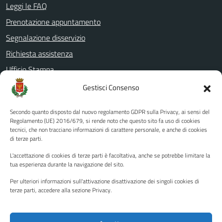
Leggi le FAQ
Prenotazione appuntamento
Segnalazione disservizio
Richiesta assistenza
Ufficio Stampa
Amministrazione Trasparente
Gestisci Consenso
Albo pretorio
Secondo quanto disposto dal nuovo regolamento GDPR sulla Privacy, ai sensi del
Informativa privacy
Regolamento (UE) 2016/679, si rende noto che questo sito fa uso di cookies
tecnici, che non tracciano informazioni di carattere personale, e anche di cookies
Note legali
di terze parti.
Dichiarazione di accessibilità
L'accettazione di cookies di terze parti è facoltativa, anche se potrebbe limitare la
Piano di miglioramento del sito
tua esperienza durante la navigazione del sito.
Per ulteriori informazioni sull'attivazione disattivazione dei singoli cookies di
terze parti, accedere alla sezione Privacy.
SEGUICI SU
Facebook
YouTube
Twitter
Instagram