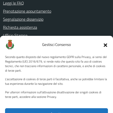
Leggi le FAQ
Prenotazione appuntamento
Segnalazione disservizio
Richiesta assistenza
Ufficio Stampa
Amministrazione Trasparente
Gestisci Consenso
Albo pretorio
Secondo quanto disposto dal nuovo regolamento GDPR sulla Privacy, ai sensi del
Informativa privacy
Regolamento (UE) 2016/679, si rende noto che questo sito fa uso di cookies
tecnici, che non tracciano informazioni di carattere personale, e anche di cookies
Note legali
di terze parti.
Dichiarazione di accessibilità
L'accettazione di cookies di terze parti è facoltativa, anche se potrebbe limitare la
Piano di miglioramento del sito
tua esperienza durante la navigazione del sito.
Per ulteriori informazioni sull'attivazione disattivazione dei singoli cookies di
terze parti, accedere alla sezione Privacy.
SEGUICI SU
Facebook
YouTube
Twitter
Instagram