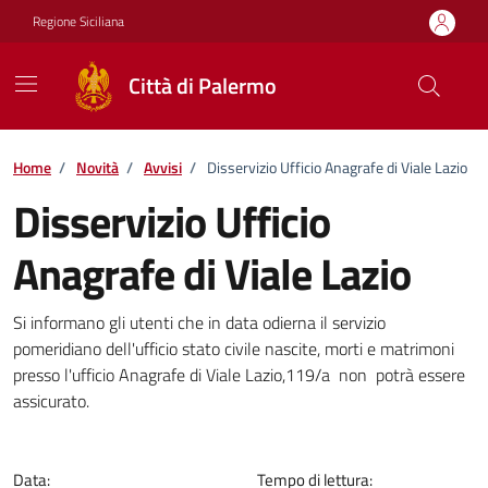
Vai ai contenuti
Vai al footer
Regione Siciliana
Città di Palermo
Home
/
Novità
/
Avvisi
/
Disservizio Ufficio Anagrafe di Viale Lazio
Disservizio Ufficio
Anagrafe di Viale Lazio
Dettagli della notizia
Si informano gli utenti che in data odierna il servizio
pomeridiano dell'ufficio stato civile nascite, morti e matrimoni
presso l'ufficio Anagrafe di Viale Lazio,119/a non potrà essere
assicurato.
Data:
Tempo di lettura: