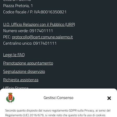
Piazza Pretoria, 1
Codice fiscale / P. IVA:80016350821
U.O. Ufficio Relazioni con il Pubblico (URP)
Numero verde: 0917401111
PEC:
protocollo@cert.comune.palermo.it
Centralino unico: 0917401111
Leggi le FAQ
Prenotazione appuntamento
Segnalazione disservizio
Richiesta assistenza
Ufficio Stampa
Amministrazione Trasparente
Gestisci Consenso
Albo pretorio
Secondo quanto disposto dal nuovo regolamento GDPR sulla Privacy, ai sensi del
Informativa privacy
Regolamento (UE) 2016/679, si rende noto che questo sito fa uso di cookies