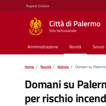
Vai ai contenuti
Vai al footer
Regione Siciliana
Città di Palermo
Sito Istituzionale
Amministrazione
Novità
Servizi
Home
/
Novità
/
Notizie
/
Domani su Palermo a
Domani su Palerm
per rischio incend