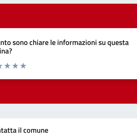
nto sono chiare le informazioni su questa
ina?
a 1 stelle su 5
luta 2 stelle su 5
Valuta 3 stelle su 5
Valuta 4 stelle su 5
Valuta 5 stelle su 5
tatta il comune