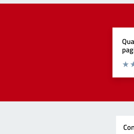
Qua
pag
Valut
Va
Con