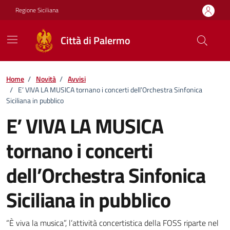
Vai ai contenuti
Vai al footer
Regione Siciliana
Città di Palermo
Home
/
Novità
/
Avvisi
/
E’ VIVA LA MUSICA tornano i concerti dell’Orchestra Sinfonica
Siciliana in pubblico
E’ VIVA LA MUSICA
tornano i concerti
dell’Orchestra Sinfonica
Siciliana in pubblico
Dettagli della notizia
“È viva la musica”, l’attività concertistica della FOSS riparte nel