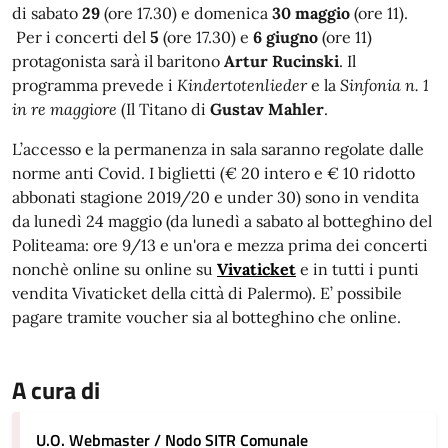
di sabato
29
(ore 17.30) e domenica
30 maggio
(ore 11).
Per i concerti del
5
(ore 17.30) e
6 giugno
(ore 11)
protagonista sarà il baritono
Artur Rucinski
. Il
programma prevede i
Kindertotenlieder
e la
Sinfonia n. 1
in re maggiore
(Il Titano di
Gustav Mahler
.
L’accesso e la permanenza in sala saranno regolate dalle
norme anti Covid. I biglietti (€ 20 intero e € 10 ridotto
abbonati stagione 2019/20 e under 30) sono in vendita
da lunedì 24 maggio (da lunedì a sabato al botteghino del
Politeama: ore 9/13 e un'ora e mezza prima dei concerti
nonchè online su online su
Vivaticket
e in tutti i punti
vendita Vivaticket della città di Palermo). E’ possibile
pagare tramite voucher sia al botteghino che online.
A cura di
U.O. Webmaster / Nodo SITR Comunale