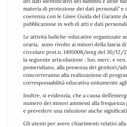
dei dati identificativi dei bambini e delle b
materia di protezione dei dati personali” 
coerenza con le Linee Guida del Garante de
pubblicazione in web di atti e dati personali
Le attività ludiche-educative organizzate sec
oraria, sono rivolte ai minori della fascia d
circolare prot.n. 1495008/areg del 30/12/2
la seguente articolazione : lun. merc. e ven.
pomeridiano, alla presenza dei genitori/a
concorreranno alla realizzazione di program
corresponsabilità educativa unitamente agl
Inoltre, si evidenzia, che a causa dell’emer
numero dei minori ammessi alla frequenza p
e prevedere una riduzione anche significati
Gli utenti per avere chiarimenti relativi al