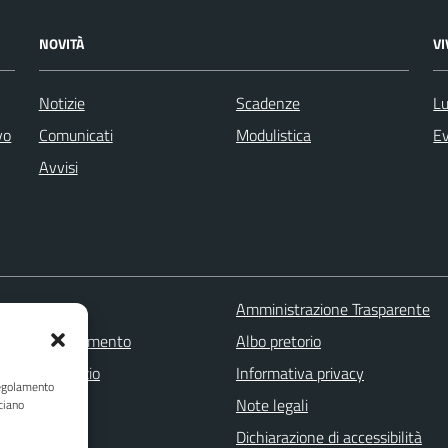
NOVITÀ
V
Notizie
Scadenze
Lu
vo
Comunicati
Modulistica
Ev
Avvisi
 FAQ
Amministrazione Trasparente
zione appuntamento
Albo pretorio
one disservizio
Informativa privacy
Regolamento
a assistenza
Note legali
ciano
Stampa
Dichiarazione di accessibilità