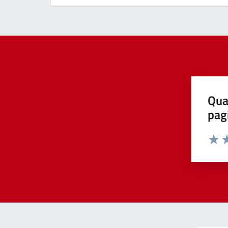
Qua
pag
Valut
Va