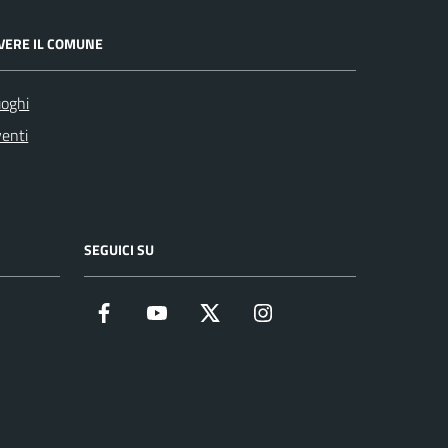
IVERE IL COMUNE
oghi
enti
SEGUICI SU
Facebook
YouTube
Twitter
Instagram