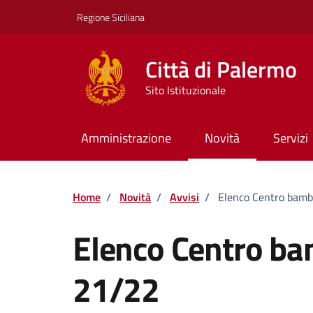
Vai ai contenuti
Vai al footer
Regione Siciliana
Città di Palermo
Sito Istituzionale
Amministrazione
Novità
Servizi
Home
/
Novità
/
Avvisi
/
Elenco Centro bambi
Elenco Centro bam
21/22