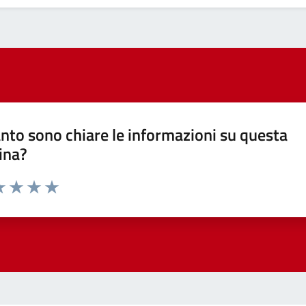
nto sono chiare le informazioni su questa
ina?
a 1 stelle su 5
luta 2 stelle su 5
Valuta 3 stelle su 5
Valuta 4 stelle su 5
Valuta 5 stelle su 5