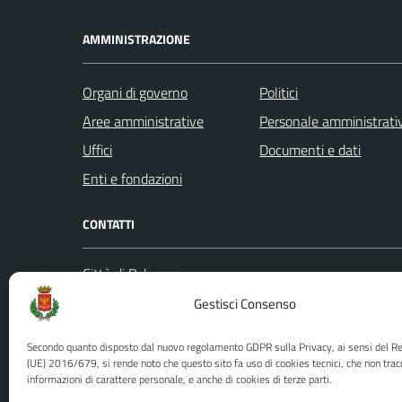
AMMINISTRAZIONE
Organi di governo
Politici
Aree amministrative
Personale amministrati
Uffici
Documenti e dati
Enti e fondazioni
CONTATTI
Città di Palermo
Leggi le
Piazza Pretoria, 1
Gestisci Consenso
Prenota
Codice fiscale / P. IVA:80016350821
Segnalazi
Secondo quanto disposto dal nuovo regolamento GDPR sulla Privacy, ai sensi del 
U.O. Ufficio Relazioni con il Pubblico
Richiest
(UE) 2016/679, si rende noto che questo sito fa uso di cookies tecnici, che non trac
informazioni di carattere personale, e anche di cookies di terze parti.
(URP)
Ufficio 