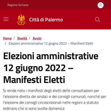
Vai ai contenuti
Vai al footer
Regione Siciliana
Città di Palermo
Home
/
Novità
/
Avvisi
/
Elezioni amministrative 12 giugno 2022 – Manifesti Eletti
Elezioni amministrative
12 giugno 2022 –
Manifesti Eletti
Dettagli della notizia
Si rende noto i manifesti degli eletti delle consultazioni per
l’elezione diretta dei sindaci e dei consigli comunali, nonché per
l’elezione dei consigli circoscrizionali nelle regioni a statuto
ordinario che si sono svolte domenica