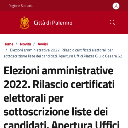
Vai ai contenuti
Vai al footer
Regione Siciliana
Città di Palermo
Home
/
Novità
/
Avvisi
/
Elezioni amministrative 2022. Rilascio certificati elettorali per
sottoscrizione liste dei candidati. Apertura Uffici Piazza Giulio Cesare 52
Elezioni amministrative
2022. Rilascio certificati
elettorali per
sottoscrizione liste dei
candidati. Apertura Uffici