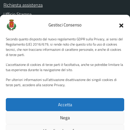
Richiesta assistenza
Ufficio Stampa
Amministrazione Trasparente
Gestisci Consenso
Albo pretorio
Secondo quanto disposto dal nuovo regolamento GDPR sulla Privacy, ai sensi del
Informativa privacy
Regolamento (UE) 2016/679, si rende noto che questo sito fa uso di cookies
tecnici, che non tracciano informazioni di carattere personale, e anche di cookies
Note legali
di terze parti.
Dichiarazione di accessibilità
L'accettazione di cookies di terze parti è facoltativa, anche se potrebbe limitare la
Piano di miglioramento del sito
tua esperienza durante la navigazione del sito.
Per ulteriori informazioni sull'attivazione disattivazione dei singoli cookies di
terze parti, accedere alla sezione Privacy.
SEGUICI SU
Facebook
YouTube
Twitter
Instagram
Accetta
Nega
Media policy
Mappa del sito