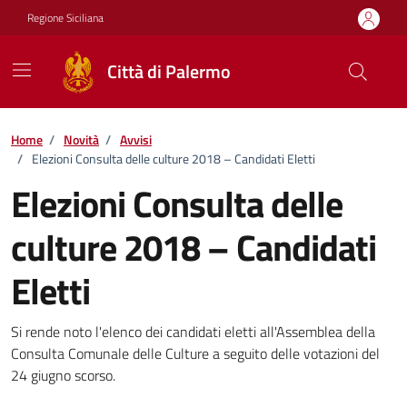
Vai ai contenuti
Vai al footer
Regione Siciliana
Città di Palermo
Home
/
Novità
/
Avvisi
/
Elezioni Consulta delle culture 2018 – Candidati Eletti
Elezioni Consulta delle
culture 2018 – Candidati
Eletti
Dettagli della notizia
Si rende noto l'elenco dei candidati eletti all'Assemblea della
Consulta Comunale delle Culture a seguito delle votazioni del
24 giugno scorso.