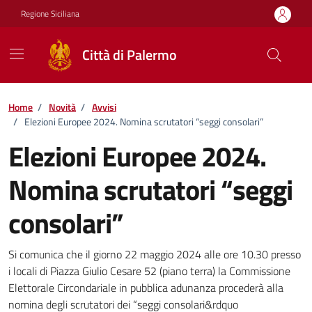
Vai ai contenuti
Vai al footer
Regione Siciliana
Città di Palermo
Home
/
Novità
/
Avvisi
/
Elezioni Europee 2024. Nomina scrutatori “seggi consolari”
Elezioni Europee 2024.
Nomina scrutatori “seggi
consolari”
Dettagli della notizia
Si comunica che il giorno 22 maggio 2024 alle ore 10.30 presso
i locali di Piazza Giulio Cesare 52 (piano terra) la Commissione
Elettorale Circondariale in pubblica adunanza procederà alla
nomina degli scrutatori dei “seggi consolari&rdquo