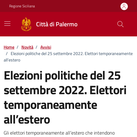
Vai ai contenuti
Vai al footer
Regione Siciliana
Città di Palermo
Home
/
Novità
/
Avvisi
/
Elezioni politiche del 25 settembre 2022. Elettori temporaneamente
all’estero
Elezioni politiche del 25
settembre 2022. Elettori
temporaneamente
all’estero
Dettagli della notizia
Gli elettori temporaneamente all’estero che intendono