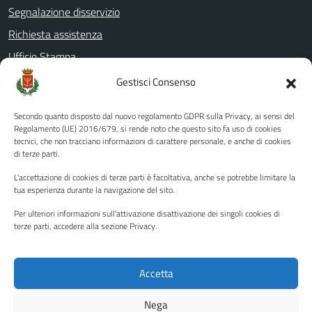
Segnalazione disservizio
Richiesta assistenza
Ufficio Stampa
Amministrazione Trasparente
Gestisci Consenso
Albo pretorio
Secondo quanto disposto dal nuovo regolamento GDPR sulla Privacy, ai sensi del
Informativa privacy
Regolamento (UE) 2016/679, si rende noto che questo sito fa uso di cookies
tecnici, che non tracciano informazioni di carattere personale, e anche di cookies
Note legali
di terze parti.
Dichiarazione di accessibilità
L'accettazione di cookies di terze parti è facoltativa, anche se potrebbe limitare la
Piano di miglioramento del sito
tua esperienza durante la navigazione del sito.
Per ulteriori informazioni sull'attivazione disattivazione dei singoli cookies di
terze parti, accedere alla sezione Privacy.
SEGUICI SU
Facebook
YouTube
Twitter
Instagram
Accetta
Nega