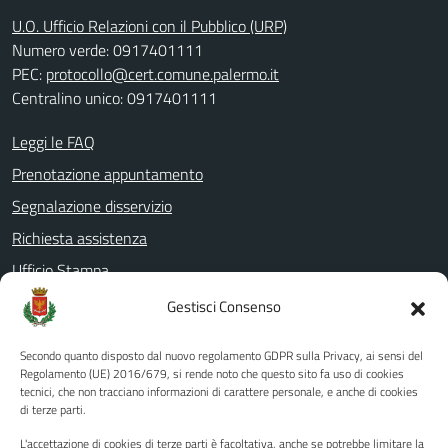
U.O. Ufficio Relazioni con il Pubblico (URP)
Numero verde: 0917401111
PEC:
protocollo@cert.comune.palermo.it
Centralino unico: 0917401111
Leggi le FAQ
Prenotazione appuntamento
Segnalazione disservizio
Richiesta assistenza
Ufficio Stampa
Amministrazione Trasparente
Gestisci Consenso
Albo pretorio
Secondo quanto disposto dal nuovo regolamento GDPR sulla Privacy, ai sensi del
Informativa privacy
Regolamento (UE) 2016/679, si rende noto che questo sito fa uso di cookies
tecnici, che non tracciano informazioni di carattere personale, e anche di cookies
Note legali
di terze parti.
Dichiarazione di accessibilità
L'accettazione di cookies di terze parti è facoltativa, anche se potrebbe limitare la