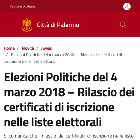
Vai ai contenuti
Vai al footer
Regione Siciliana
Città di Palermo
Home
/
Novità
/
Avvisi
/
Elezioni Politiche del 4 marzo 2018 – Rilascio dei certificati di
iscrizione nelle liste elettorali
Elezioni Politiche del 4
marzo 2018 – Rilascio dei
certificati di iscrizione
nelle liste elettorali
Dettagli della notizia
Si comunica che il rilascio dei certificati di iscrizione nelle liste