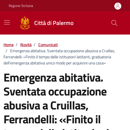
Vai ai contenuti
Vai al footer
Regione Siciliana
Città di Palermo
Home
/
Novità
/
Comunicati
/
Emergenza abitativa. Sventata occupazione abusiva a Cruillas,
Ferrandelli: «Finito il tempo delle istituzioni latitanti, graduatoria
dell’emergenza abitativa unico modo per acquisire una casa»
Emergenza abitativa.
Sventata occupazione
abusiva a Cruillas,
Ferrandelli: «Finito il