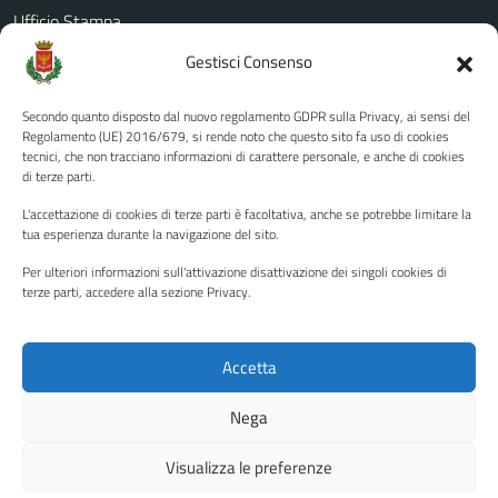
Ufficio Stampa
Amministrazione Trasparente
Gestisci Consenso
Albo pretorio
Secondo quanto disposto dal nuovo regolamento GDPR sulla Privacy, ai sensi del
Informativa privacy
Regolamento (UE) 2016/679, si rende noto che questo sito fa uso di cookies
tecnici, che non tracciano informazioni di carattere personale, e anche di cookies
Note legali
di terze parti.
Dichiarazione di accessibilità
L'accettazione di cookies di terze parti è facoltativa, anche se potrebbe limitare la
Piano di miglioramento del sito
tua esperienza durante la navigazione del sito.
Per ulteriori informazioni sull'attivazione disattivazione dei singoli cookies di
terze parti, accedere alla sezione Privacy.
SEGUICI SU
Facebook
YouTube
Twitter
Instagram
Accetta
Nega
Media policy
Mappa del sito
Visualizza le preferenze
Copyright © 2026 - Città di Palermo •
Powered by Sispi