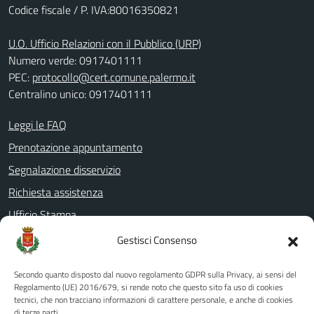
Codice fiscale / P. IVA:80016350821
U.O. Ufficio Relazioni con il Pubblico (URP)
Numero verde: 0917401111
PEC:
protocollo@cert.comune.palermo.it
Centralino unico: 0917401111
Leggi le FAQ
Prenotazione appuntamento
Segnalazione disservizio
Richiesta assistenza
Ufficio Stampa
Amministrazione Trasparente
Gestisci Consenso
Albo pretorio
Secondo quanto disposto dal nuovo regolamento GDPR sulla Privacy, ai sensi del
Informativa privacy
Regolamento (UE) 2016/679, si rende noto che questo sito fa uso di cookies
tecnici, che non tracciano informazioni di carattere personale, e anche di cookies
Note legali
di terze parti.