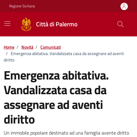
Vai ai contenuti
Vai al footer
Regione Siciliana
Città di Palermo
Home
/
Novità
/
Comunicati
/
Emergenza abitativa. Vandalizzata casa da assegnare ad aventi
diritto
Emergenza abitativa.
Vandalizzata casa da
assegnare ad aventi
diritto
Dettagli della notizia
Un immobile popolare destinato ad una famiglia avente diritto