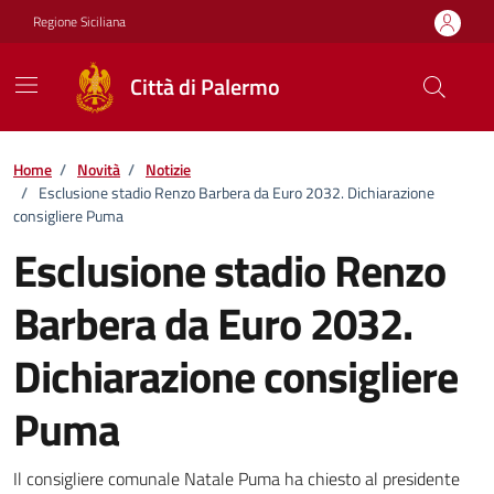
Vai ai contenuti
Vai al footer
Regione Siciliana
Città di Palermo
Home
/
Novità
/
Notizie
/
Esclusione stadio Renzo Barbera da Euro 2032. Dichiarazione
consigliere Puma
Esclusione stadio Renzo
Barbera da Euro 2032.
Dichiarazione consigliere
Puma
Dettagli della notizia
Il consigliere comunale Natale Puma ha chiesto al presidente